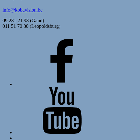
info@kobavision.be
09 281 21 98 (Gand)
011 51 70 80 (Leopoldsburg)
FaceBook
YouTube
Back