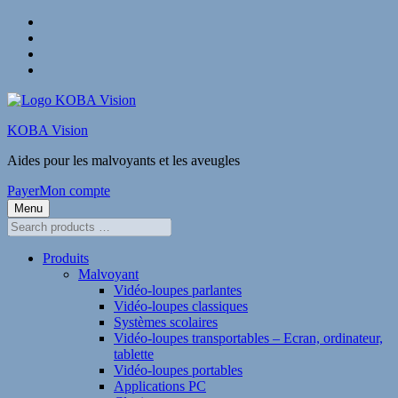
Skip
to
Skip
main
to
Skip
navigation
shopping
to
Skip
cart
main
to
content
footer
KOBA Vision
Aides pour les malvoyants et les aveugles
Payer
Mon compte
Menu
Search
products
…
Produits
Malvoyant
Vidéo-loupes parlantes
Vidéo-loupes classiques
Systèmes scolaires
Vidéo-loupes transportables – Ecran, ordinateur,
tablette
Vidéo-loupes portables
Applications PC