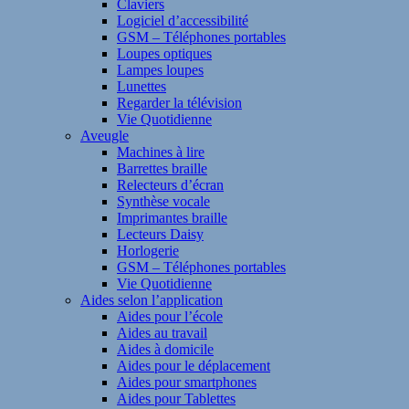
Claviers
Logiciel d’accessibilité
GSM – Téléphones portables
Loupes optiques
Lampes loupes
Lunettes
Regarder la télévision
Vie Quotidienne
Aveugle
Machines à lire
Barrettes braille
Relecteurs d’écran
Synthèse vocale
Imprimantes braille
Lecteurs Daisy
Horlogerie
GSM – Téléphones portables
Vie Quotidienne
Aides selon l’application
Aides pour l’école
Aides au travail
Aides à domicile
Aides pour le déplacement
Aides pour smartphones
Aides pour Tablettes