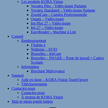
Les produits KOBA Vision
Vocatex Plus – Vidéo-loupe Parlante
Vocatex Standaard – Vidéo-loupe Parlante
ZoomCam – Caméra Professionnelle
Quartz – Vidéo-loupe
Iris Plus 27 – Vidéo-loupe
Iris 27 – Vidéo-loupe
EasyReader – Machine à Lire
Conseil
Remboursement
J’habite à
Wallonie – AVIQ
Bruxelles – IrisCare
Bruxelles – PHARE – Poste de travail + Cadres
Scolaire
Information
Brochure Malvoyance
Support
Aide en ligne – KOBA Vision TeamViewer
Téléchargements
Contactez-nous
Contactez-nous
À propos de KOBA Vision
Skip to menu toggle button