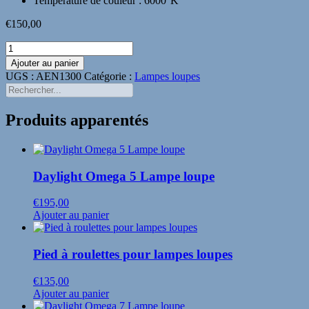
Température de couleur : 6000°K
€
150,00
quantité
de
Ajouter au panier
Daylight
UGS :
AEN1300
Catégorie :
Lampes loupes
Mag
Rechercher...
XL
LED
Produits apparentés
Lampe
loupe
Daylight Omega 5 Lampe loupe
€
195,00
Ajouter au panier
Pied à roulettes pour lampes loupes
€
135,00
Ajouter au panier