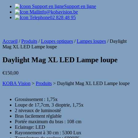
Support en ligne
info@kobavision.be
02 828 48 95
Accueil
/
Produits
/
Loupes optiques
/
Lampes loupes
/
Daylight
Mag XL LED Lampe loupe
Daylight Mag XL LED Lampe loupe
€
150,00
KOBA Vision
>
Produits
>
Daylight Mag XL LED Lampe loupe
Grossissement : 1,75x
Loupe de 17,7cm, 3 dioptrie, 1,75x
2 niveaux de luminosité
Bras facilement réglable
Portée maximum du bras : 108 cm
Eclairage: LED
Rayonnement à 30 cm : 5300 Lux