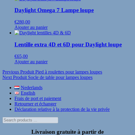
Daylight Omega 7 Lampe loupe
€
280,00
Ajouter au panier
Lentille extra 4D et 6D pour Daylight loupe
€
65,00
Ajouter au panier
Navigation
Previous Produit
Pied à roulettes pour lampes loupes
Next Produit
Socle de table pour lampes loupes
de
Nederlands
l’article
English
Frais de port et paiement
Retourner et échanger
Déclaration relative à la protection de la vie privée
Search
products
…
Livraison gratuite à partir de