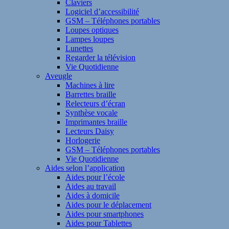
Claviers
Logiciel d’accessibilité
GSM – Téléphones portables
Loupes optiques
Lampes loupes
Lunettes
Regarder la télévision
Vie Quotidienne
Aveugle
Machines à lire
Barrettes braille
Relecteurs d’écran
Synthèse vocale
Imprimantes braille
Lecteurs Daisy
Horlogerie
GSM – Téléphones portables
Vie Quotidienne
Aides selon l’application
Aides pour l’école
Aides au travail
Aides à domicile
Aides pour le déplacement
Aides pour smartphones
Aides pour Tablettes