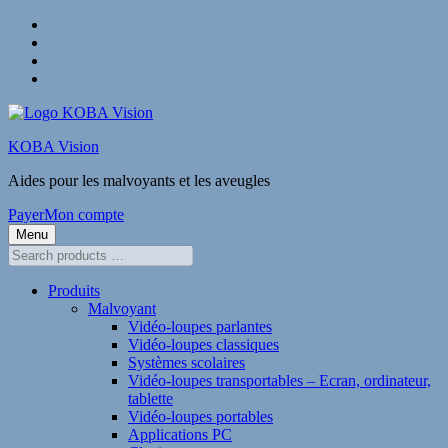
Skip
to
Skip
main
to
Skip
navigation
shopping
to
Skip
cart
main
to
content
footer
KOBA Vision
Aides pour les malvoyants et les aveugles
Payer
Mon compte
Menu
Search
products
…
Produits
Malvoyant
Vidéo-loupes parlantes
Vidéo-loupes classiques
Systèmes scolaires
Vidéo-loupes transportables – Ecran, ordinateur,
tablette
Vidéo-loupes portables
Applications PC