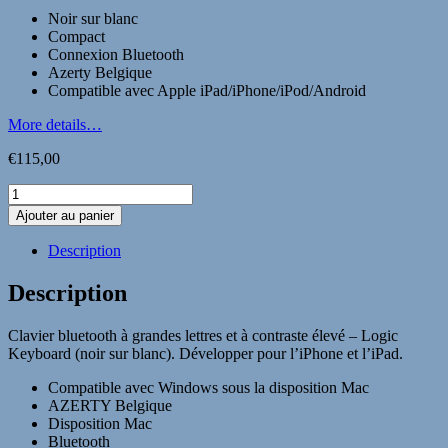
Noir sur blanc
Compact
Connexion Bluetooth
Azerty Belgique
Compatible avec Apple iPad/iPhone/iPod/Android
More details…
€
115,00
quantité
de
Ajouter au panier
Mini
clavier
Description
bluetooth
à
Description
grands
caractères
Clavier bluetooth à grandes lettres et à contraste élevé – Logic
Logic
Keyboard (noir sur blanc). Développer pour l’iPhone et l’iPad.
Keyboard
(noir
Compatible avec Windows sous la disposition Mac
sur
AZERTY Belgique
blanc)
Disposition Mac
iPad,
Bluetooth
iPhone,