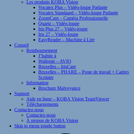
Les produits KOBA Vision
Vocatex Plus – Vidéo-loupe Parlante
Vocatex Standaard – Vidéo-loupe Parlante
ZoomCam – Caméra Professionnelle
Quartz – Vidéo-loupe
Iris Plus 27 – Vidéo-loupe
Iris 27 – Vidéo-loupe
EasyReader – Machine à Lire
Conseil
Remboursement
J’habite à
Wallonie – AVIQ
Bruxelles – IrisCare
Bruxelles – PHARE – Poste de travail + Cadres
Scolaire
Information
Brochure Malvoyance
Support
Aide en ligne – KOBA Vision TeamViewer
Téléchargements
Contactez-nous
Contactez-nous
À propos de KOBA Vision
Skip to menu toggle button