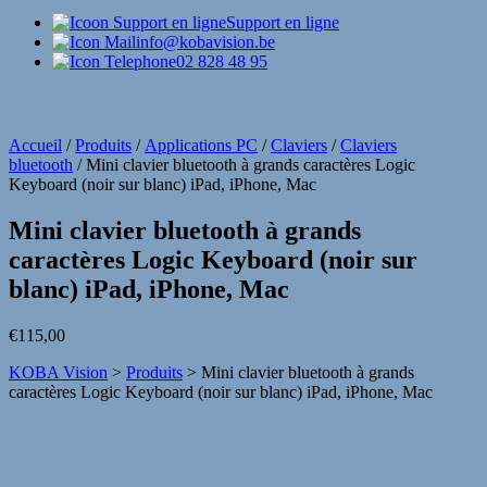
Support en ligne
info@kobavision.be
02 828 48 95
Accueil
/
Produits
/
Applications PC
/
Claviers
/
Claviers
bluetooth
/
Mini clavier bluetooth à grands caractères Logic
Keyboard (noir sur blanc) iPad, iPhone, Mac
Mini clavier bluetooth à grands
caractères Logic Keyboard (noir sur
blanc) iPad, iPhone, Mac
€
115,00
KOBA Vision
>
Produits
>
Mini clavier bluetooth à grands
caractères Logic Keyboard (noir sur blanc) iPad, iPhone, Mac