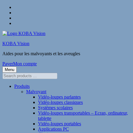
Skip
to
Skip
main
to
Skip
navigation
shopping
to
Skip
cart
main
to
content
footer
KOBA Vision
Aides pour les malvoyants et les aveugles
Payer
Mon compte
Menu
Search
products
…
Produits
Malvoyant
Vidéo-loupes parlantes
Vidéo-loupes classiques
Systèmes scolaires
Vidéo-loupes transportables – Ecran, ordinateur,
tablette
Vidéo-loupes portables
Applications PC