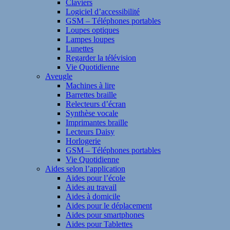
Claviers
Logiciel d’accessibilité
GSM – Téléphones portables
Loupes optiques
Lampes loupes
Lunettes
Regarder la télévision
Vie Quotidienne
Aveugle
Machines à lire
Barrettes braille
Relecteurs d’écran
Synthèse vocale
Imprimantes braille
Lecteurs Daisy
Horlogerie
GSM – Téléphones portables
Vie Quotidienne
Aides selon l’application
Aides pour l’école
Aides au travail
Aides à domicile
Aides pour le déplacement
Aides pour smartphones
Aides pour Tablettes