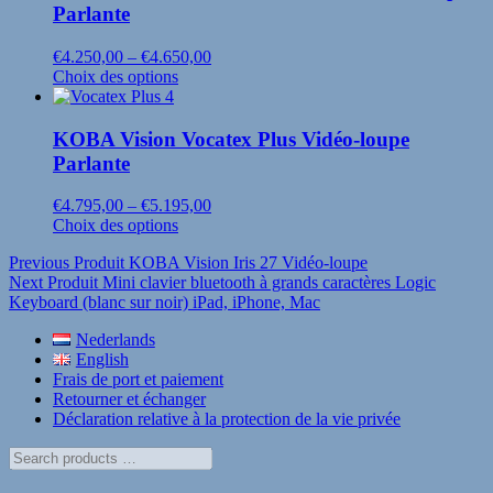
Parlante
Price
€
4.250,00
–
€
4.650,00
This
range:
Choix des options
product
€4.250,00
has
through
multiple
€4.650,00
KOBA Vision Vocatex Plus Vidéo-loupe
variants.
Parlante
The
options
Price
€
4.795,00
–
€
5.195,00
may
This
range:
Choix des options
be
product
€4.795,00
chosen
Navigation
Previous Produit
KOBA Vision Iris 27 Vidéo-loupe
has
through
on
Next Produit
Mini clavier bluetooth à grands caractères Logic
multiple
€5.195,00
de
the
Keyboard (blanc sur noir) iPad, iPhone, Mac
variants.
product
l’article
The
page
Nederlands
options
English
may
Frais de port et paiement
be
Retourner et échanger
chosen
Déclaration relative à la protection de la vie privée
on
the
Search
product
products
page